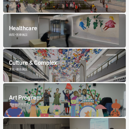
Healthcare
病院・医療施設
Culture & Complex
文化・複合施設
Art Program
アートプログラム