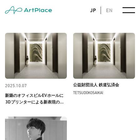
JP
EN
公益財団法人 鉄道弘済会
2025.10.07
TETSUDOKOSAIKAI
EV
新築のオフィスビル
ホールに
3D
プリンターによる新表現のア
ートウォールが完成しました