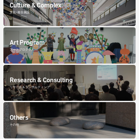
Culture & Complex
文化・複合施設
Art Program
アートプログラム
Research & Consulting
リサーチ＆コンサルティング
Others
その他