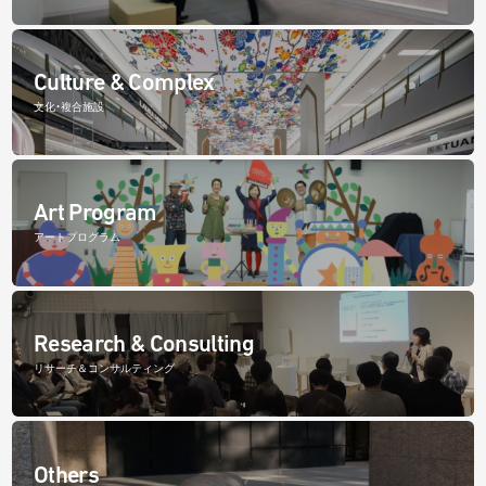
Culture & Complex
文化・複合施設
Art Program
アートプログラム
Research & Consulting
リサーチ＆コンサルティング
Others