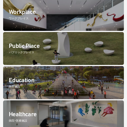
Workplace
ワークプレイス
Public Place
パブリックプレイス
Education
教育施設
Healthcare
病院・医療施設