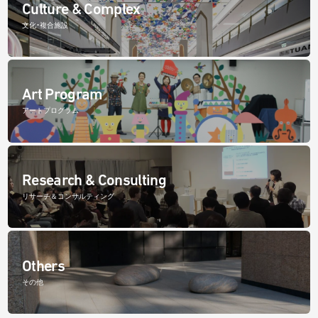
Culture & Complex
文化・複合施設
Art Program
アートプログラム
Research & Consulting
リサーチ＆コンサルティング
Others
その他