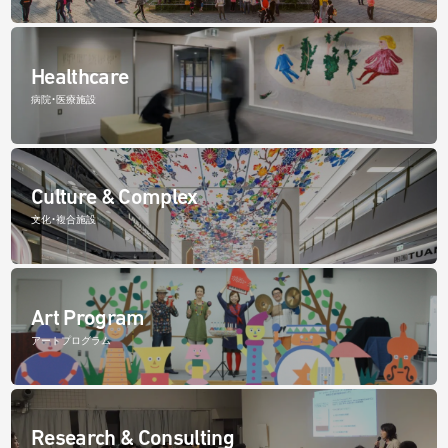
Healthcare
病院・医療施設
Culture & Complex
文化・複合施設
Art Program
アートプログラム
Research & Consulting