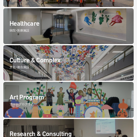
Healthcare
病院・医療施設
Culture & Complex
文化・複合施設
Art Program
アートプログラム
Research & Consulting