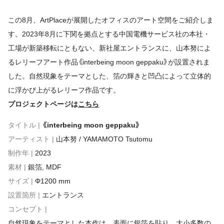
この8月、ArtPlaceが展開したオフィスのアート空間をご紹介しま
す。2023年8月に下関を拠点とする中国電機サービス社の本社・
工場が新築移転にともない、新社屋エントランスに、山本努によ
るレリーフアート作品《interbeing moon geppaku》が設置されま
した。自然現象をテーマとした、箔の輝きと凹凸によって立体的
に浮かび上がるレリーフ作品です。
プロジェクトページは
こちら
タイトル |
《interbeing moon geppaku》
アーティスト |
山本努 / YAMAMOTO Tsutomu
制作年 |
2023
素材 |
銀箔, MDF
サイズ |
Φ1200 mm
設置箇所 |
エントランス
コンセプト |
自然現象をテーマとした本作は、表面に銀箔を貼り、大小多数の