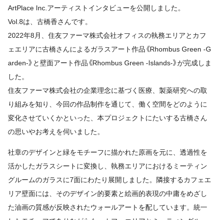
ArtPlace Inc.アーティストインタビューを公開しました。
Vol.8は、古橋香さんです。
2022年8月、住友ファーマ株式会社オフィスの執務エリアとカフ
ェエリアに古橋さんによるガラスアート作品《Rhombus Green -G
arden-》と壁面アート作品《Rhombus Green -Islands-》が完成しま
した。
住友ファーマ株式会社の企業理念に基づく医療、製薬研究への取
り組みを知り、今回の作品制作を通じて、働く空間をどのように
変化させていくかといった、本プロジェクトにたいする古橋さん
の思いやお考えを伺いました。
社章のデザインと緑をモチーフに描かれた原画を元に、透過性を
活かしたガラスシートに変換し、執務エリアにおけるミーティン
グルームのガラスに7面にわたり展開しました。隣接するカフェエ
リア壁面には、そのデザイン的要素と絵画的表現の中庸をめざし
た油画の質感が反映されたウォールアートを配しています。統一