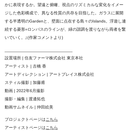
かに表現するか。望遠と俯瞰、視点のリズミカルな変化をイメー
ジした色彩構成で、異なる性質の共存を目指した。ガラスに展開
する半透明のGardenと、壁面に点在する島々のIslands。浮遊し連
続する菱形=ロンバスのラインが、緑の諧調を渡りながら両者を繋
いでいく。』(作家コメントより)
_____________________________
設置場所 | 住友ファーマ株式会社 東京本社
アーティスト | 古橋 香
アートディレクション | アートプレイス株式会社
スティル撮影 | 加藤甫
動画 | 2022年6月撮影
撮影・編集 | 渡邊拓也
動画サムネイル | 仲田絵美
プロジェクトページは
こちら
アーティストページは
こちら