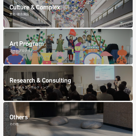
Culture & Complex
文化・複合施設
Art Program
アートプログラム
Research & Consulting
リサーチ＆コンサルティング
Others
その他