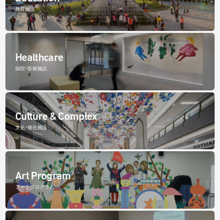
教育施設
Healthcare
病院・医療施設
Culture & Complex
文化・複合施設
Art Program
アートプログラム