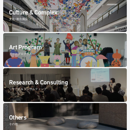
Culture & Complex
文化・複合施設
Art Program
アートプログラム
Research & Consulting
リサーチ＆コンサルティング
Others
その他