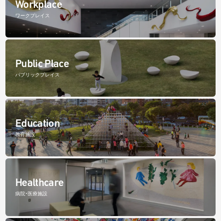
Workplace
ワークプレイス
Public Place
パブリックプレイス
Education
教育施設
Healthcare
病院・医療施設