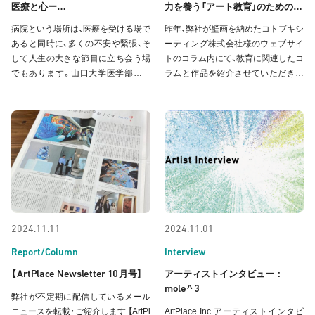
医療と心ー
力を養う「アート教育」のための学
山口大学医学部附属病院 病院長
校施設づくり』に 納入事例が掲載
病院という場所は、医療を受ける場で
昨年、弊社が壁画を納めたコトブキシ
松永和人様
されました
あると同時に、多くの不安や緊張、そ
ーティング株式会社様のウェブサイ
して人生の大きな節目に立ち会う場
トのコラム内にて、教育に関連したコ
でもあります。山口大学医学部附属
ラムと作品を紹介させていただきま
病院では、そうした人の営みに寄り添
した。ぜひご覧ください。 『創造力や
う存在として、長年にわたりホスピタ
表現力を養う「アート教育」のための
ルアートを大切に育んできました。
学校施設づくり』(2025.02.19公開)
今回のインタビューでは、院長先生
リンク|https://www.kotobuki-seating.
に、ホスピタルアート導入の背景や、
co.
医療の現場においてア
2024.11.11
2024.11.01
Report/Column
Interview
ArtPlace Newsletter 10
:
【
月号】
アーティストインタビュー
mole
3
^
弊社が不定期に配信しているメール
ニュースを転載・ご紹介します 【ArtPl
ArtPlace Inc.アーティストインタビ