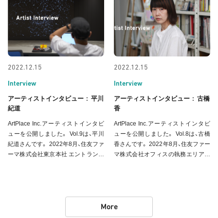
ターホールにて展示中です。今回、与
病院に納められた作品への思い、普段
那覇にとって初
の制作背景や今後をインタ
2022.12.15
2022.12.15
Interview
Interview
:
:
アーティストインタビュー
平川
アーティストインタビュー
古橋
紀道
香
ArtPlace Inc.アーティストインタビ
ArtPlace Inc.アーティストインタビ
ューを公開しました。 Vol.9は、平川
ューを公開しました。 Vol.8は、古橋
紀道さんです。 2022年8月、住友ファ
香さんです。 2022年8月、住友ファー
ーマ株式会社東京本社 エントランス
マ株式会社オフィスの執務エリアと
ロビーに、平川紀道さんのデジタルア
カフェエリアに古橋さんによるガラ
ート作品 《part and/or whole》が完成
スアート作品《Rhombus Green -Gar
しました。平川さんは、さまざまな粒
den-》と壁面アート作品《Rhombus
子の動きが縦横無尽に広がり大宇宙
Green -Islands-》が完
のよう
More