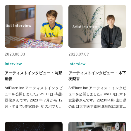
び研修室「0S_lab.」(ゼロエスラボ)
2023, 鳥の子紙, マーカー, カラーペ
全壁面に、simoによるウォールアー
ン 自己紹介をお願いします。 僕の自
ト作品《into orbit》
己紹介はいくつかあります。1つ目
は、「死後生涯」とい
2023.08.03
2023.07.09
Interview
Interview
:
:
アーティストインタビュー
与那
アーティストインタビュー
木下
覇俊
友梨香
ArtPlace Inc.アーティストインタビ
ArtPlace Inc.アーティストインタビ
ューを公開しました。Vol.11 は、与那
ューを公開しました。 Vol.10は、木下
覇俊さんです。2023 年 7月から 12
友梨香さんです。 2023年4月、山口県
月下旬まで、作家自身、初のパブリッ
の山口大学医学部附属病院に設置し
クアートとして、原画を手がけたウォ
た《ナツミカンの木》。木下さんの植
ールアート作品《有限内の無限 0=3》
物をテーマに表現する、絵画が生まれ
が、調布市文化会館たづくりエレベー
るまでの記憶をたどるプロセス、今回