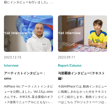
様にインタビューを行いました。 プ
フィス研修室「0S_lab.」(ゼロエスラ
ロジェクトページはこちら (写真左:s
ボ) 全壁面に、こた による《Metamor
imo, 右:加藤社長) ワクワクして仕事
phose(メタモルフォーゼ) 》を設置し
ができる ―アートによる居心地の良
ました。今回インタビューでは、これ
い空間づくり― - 今回なぜこの新社
屋にアートを導
2023.12.15
2023.09.11
Interview
Report/Column
:
(
アーティストインタビュー
与那覇俊インタビュー
テキスト
simo
)
編
ArtPlace Inc.アーティストインタビ
今回ArtPlaceでは、動画インタビュー
ューを公開しました。 Vol.13は、simo
に掲載しきれなかった分をテキスト
さんです。 今年3月、某企業様のオフ
にてご紹介します。 動画インタビュ
ィス改装リニューアルにともない、オ
ーはこちら プロジェクトページはこ
フィス面談室「Re:cruit rooms」およ
ちら 与那覇 俊《有限内の無限 0=3》