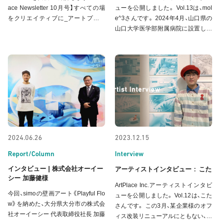
ace Newsletter 10月号】すべての場
ューを公開しました。 Vol.13は、mol
をクリエイティブに_アートプレイ
e^3さんです。 2024年4月、山口県の
スより事例紹介 ////オフィスにおける
山口大学医学部附属病院に設置した
アートの活用法/// 近年は、空港やスタ
デジタルアート作品《re-pixcells》。
ジアムなど、パブリックスペースだけ
山口県の自然環境や地域性を捉えた
でなく、働く空間での壁面やモニタデ
20枚の写真を構成するピクセルが、
ィスプレイを活用
細胞のように次々と生まれ分解され
動き出し、「
2024.06.26
2023.12.15
Report/Column
Interview
インタビュー | 株式会社オーイー
:
アーティストインタビュー
こた
シー 加藤健様
ArtPlace Inc.アーティストインタビ
今回、simoの壁画アート《Playful Flo
ューを公開しました。 Vol.12は、こた
w》を納めた、大分県大分市の株式会
さんです。 この3月、某企業様のオフ
社オーイーシー 代表取締役社長 加藤
ィス改装リニューアルにともない、オ