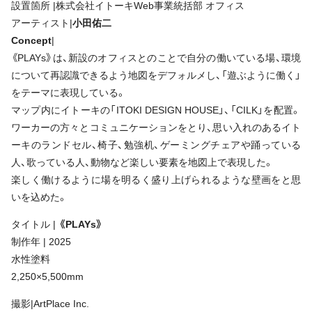
設置箇所 |株式会社イトーキWeb事業統括部 オフィス
アーティスト|
小田佑二
Concept
|
《PLAYs》は、新設のオフィスとのことで自分の働いている場、環境
について再認識できるよう地図をデフォルメし、「遊ぶように働く」
をテーマに表現している。
マップ内にイトーキの「ITOKI DESIGN HOUSE」、「CILK」を配置。
ワーカーの方々とコミュニケーションをとり、思い入れのあるイト
ーキのランドセル、椅子、勉強机、ゲーミングチェアや踊っている
人、歌っている人、動物など楽しい要素を地図上で表現した。
楽しく働けるように場を明るく盛り上げられるような壁画をと思
いを込めた。
タイトル |
《PLAYs》
制作年 | 2025
水性塗料
2,250×5,500mm
撮影|ArtPlace Inc.