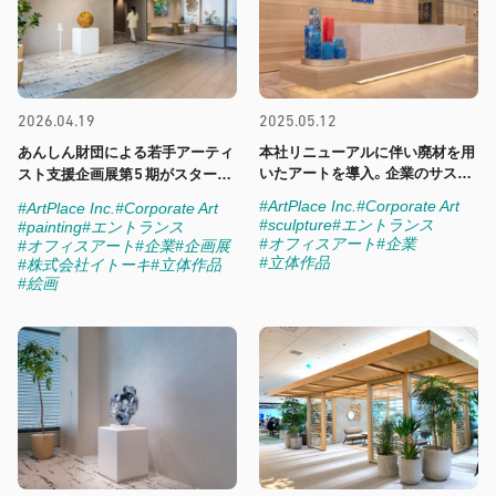
2026.04.19
2025.05.12
あんしん財団による若手アーティ
本社リニューアルに伴い廃材を用
5
いたアートを導入。企業のサステ
スト支援企画展第
期がスタート
ィナブルな社会の実現に向けて貢
しました
#ArtPlace Inc.
#Corporate Art
#ArtPlace Inc.
#Corporate Art
献する姿勢をアートを通じて発信
#sculpture
#エントランス
#painting
#エントランス
します
#オフィスアート
#企業
#オフィスアート
#企業
#企画展
#立体作品
#株式会社イトーキ
#立体作品
#絵画