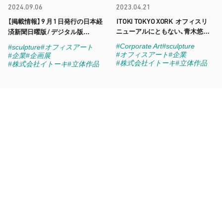
2024.09.06
2023.04.21
9
1
ITOKI TOKYO XORK
【掲載情報】
月
日発行の日本経
オフィスリ
/
ニューアルにともない、青木悠太
済新聞日曜版
デジタル版
朗さんの作品を展示しました。
NIKKEI The STYLE
「
」に掲載され
#Corporate Art
#sculpture
#sculpture
#オフィスアート
ました
#オフィスアート
#企業
#企業
#企画展
#株式会社イトーキ
#立体作品
#株式会社イトーキ
#立体作品