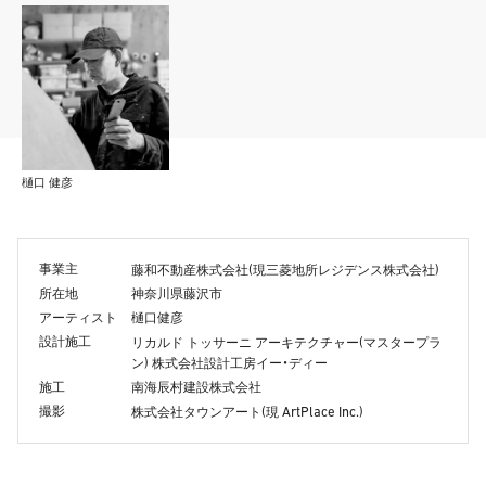
樋口 健彦
事業主
(
)
藤和不動産株式会社
現三菱地所レジデンス株式会社
所在地
神奈川県藤沢市
アーティスト
樋口健彦
設計施工
(
リカルド トッサーニ アーキテクチャー
マスタープラ
)
ン
株式会社設計工房イー・ディー
施工
南海辰村建設株式会社
撮影
(
ArtPlace Inc.)
株式会社タウンアート
現