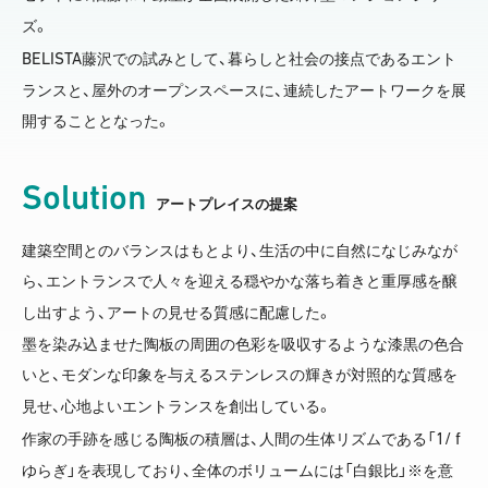
ズ。
BELISTA
藤沢での試みとして、暮らしと社会の接点であるエント
ランスと、屋外のオープンスペースに、連続したアートワークを展
開することとなった。
Solution
アートプレイスの提案
建築空間とのバランスはもとより、生活の中に自然になじみなが
ら、エントランスで人々を迎える穏やかな落ち着きと重厚感を醸
し出すよう、アートの見せる質感に配慮した。
墨を染み込ませた陶板の周囲の色彩を吸収するような漆黒の色合
いと、モダンな印象を与えるステンレスの輝きが対照的な質感を
見せ、心地よいエントランスを創出している。
1/ f
作家の手跡を感じる陶板の積層は、人間の生体リズムである「
ゆらぎ」を表現しており、全体のボリュームには「白銀比」※を意