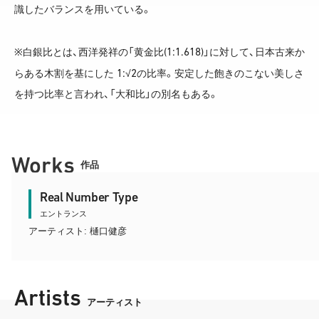
識したバランスを用いている。
(1:1.618)
※白銀比とは、西洋発祥の「黄金比
」に対して、日本古来か
1:
2
らある木割を基にした
√
の比率。安定した飽きのこない美しさ
を持つ比率と言われ、「大和比」の別名もある。
Works
作品
Real Number Type
エントランス
アーティスト: 樋口健彦
Artists
アーティスト