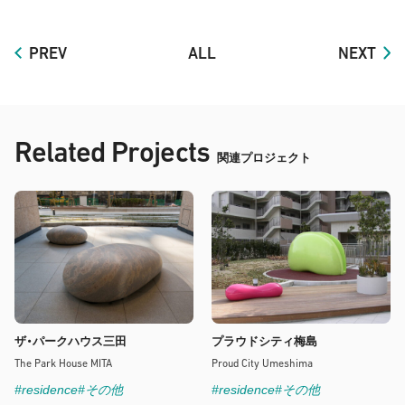
PREV
ALL
NEXT
Related Projects
関連プロジェクト
ザ・パークハウス三田
プラウドシティ梅島
The Park House MITA
Proud City Umeshima
#residence
#その他
#residence
#その他