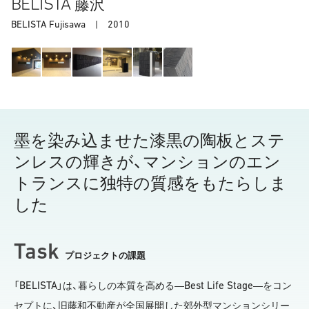
BELISTA
藤沢
BELISTA Fujisawa |
2010
墨を染み込ませた漆黒の陶板とステ
ンレスの輝きが、マンションのエン
トランスに独特の質感をもたらしま
した
Task
プロジェクトの課題
BELISTA
Best Life Stage
「
」は、暮らしの本質を高める―
―をコン
セプトに、旧藤和不動産が全国展開した郊外型マンションシリー