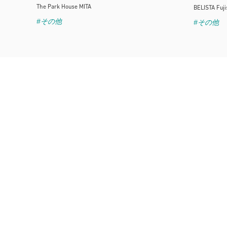
The Park House MITA
BELISTA Fuj
#その他
#その他