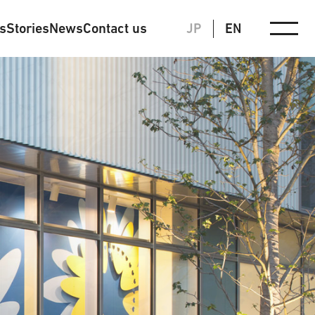
ts
Stories
News
Contact us
JP
EN