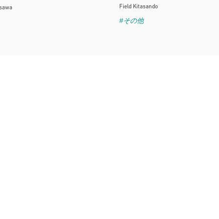
Field Kitasando
isawa
#その他