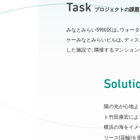
Task
プロジェクトの課題
59
みなとみらい
街区は、ウォー
ケーみなとみらいビルは、ディス
した施設で、隣接するマンション
Soluti
陽の光が心地よ
ト竹田康宏によ
横浜の海をイメ
(
)
リース
花輪
を