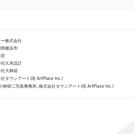
ケー株式会社
川県横浜市
康宏
会社久米設計
会社大林組
(
ArtPlace Inc.)
会社タウンアート
現
(
ArtPlace Inc.)
・小林研二写真事務所、株式会社タウンアート
現