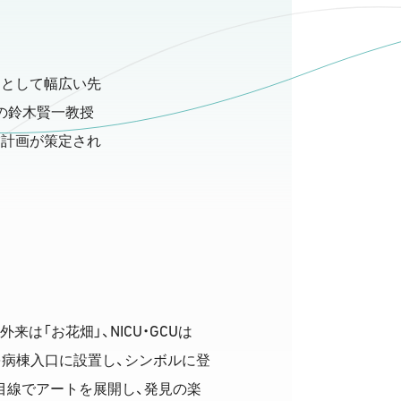
関として幅広い先
の鈴木賢一教授
、計画が策定され
NICU
GCU
外来は「お花畑」、
・
は
を病棟入口に設置し、シンボルに登
目線でアートを展開し、発見の楽