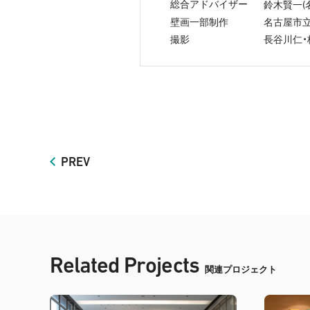
総合アドバイザー
(
鈴木賢一
壁画一部制作
名古屋市立
撮影
長谷川仁
PREV
Related Projects
関連プロジェクト