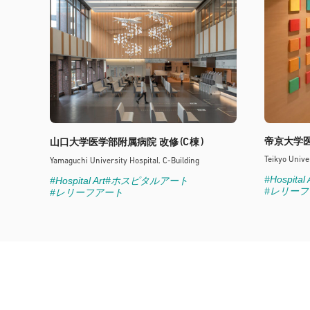
(C
)
帝京大学
山口大学医学部附属病院 改修
棟
Teikyo Unive
Yamaguchi University Hospital. C-Building
#Hospital 
#Hospital Art
#ホスピタルアート
#レリー
#レリーフアート