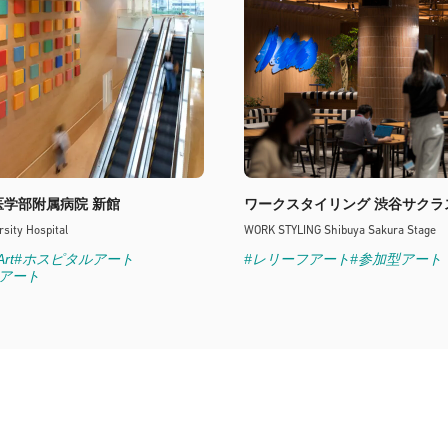
医学部附属病院 新館
ワークスタイリング 渋谷サクラ
rsity Hospital
WORK STYLING Shibuya Sakura Stage
Art
#ホスピタルアート
#レリーフアート
#参加型アート
フアート