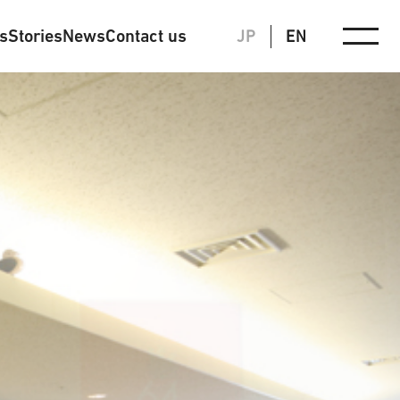
ts
Stories
News
Contact us
JP
EN