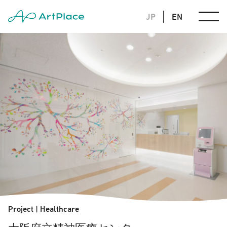
JP
EN
Project
|
Healthcare