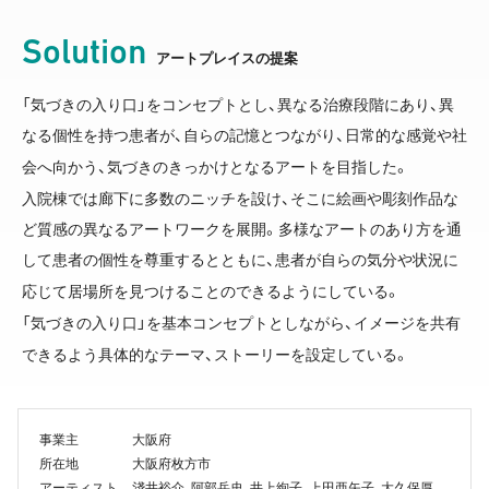
Solution
アートプレイスの提案
「気づきの入り口」をコンセプトとし、異なる治療段階にあり、異
なる個性を持つ患者が、自らの記憶とつながり、日常的な感覚や社
会へ向かう、気づきのきっかけとなるアートを目指した。
入院棟では廊下に多数のニッチを設け、そこに絵画や彫刻作品な
ど質感の異なるアートワークを展開。多様なアートのあり方を通
して患者の個性を尊重するとともに、患者が自らの気分や状況に
応じて居場所を見つけることのできるようにしている。
「気づきの入り口」を基本コンセプトとしながら、イメージを共有
できるよう具体的なテーマ、ストーリーを設定している。
事業主
大阪府
所在地
大阪府枚方市
アーティスト
淺井裕介、阿部岳史、井上絢子、上田亜矢子、大久保厚