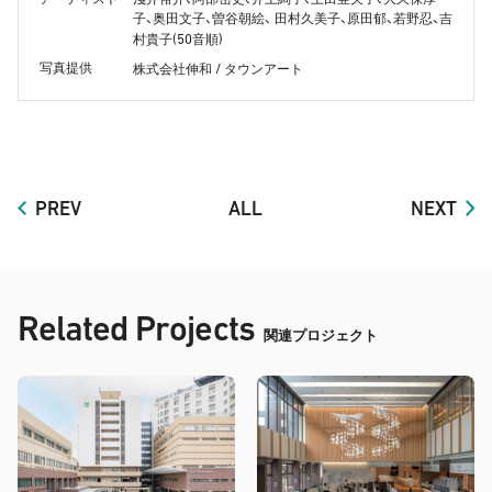
子、奥田文子、曽谷朝絵、 田村久美子、原田郁、若野忍、吉
(50
)
村貴子
音順
写真提供
/
株式会社伸和
タウンアート
PREV
ALL
NEXT
Related Projects
関連プロジェクト