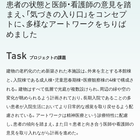
患者の状態と医師・看護師の意見を踏
まえ、「気づきの入り口」をコンセプ
トに、多様なアートワークをちりば
めました
Task
プロジェクトの課題
建物の老朽化のため新築された本施設は、外来を主とする本館棟
4
と、入院棟である成人棟・児童思春期棟・医療観察棟の
棟で構成さ
れる。建物はすべて低層で光庭が複数設けられ、周辺の緑や空の
変化が眺められるよう計画されており、長期入院であることの多
い患者が入院生活においてより日常的な感覚を取り戻せるよう配
慮されている。アートワークは精神医療という診療特性に配慮
し、患者の傾向を踏まえ、また日々患者と向き合う医師や看護師の
意見を取り入れながら計画を進めた。