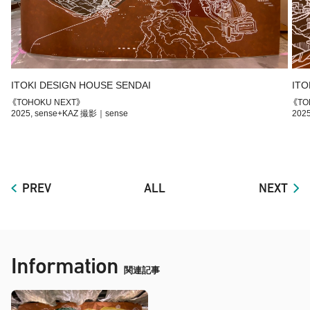
ITOKI DESIGN HOUSE SENDAI
ITO
《TOHOKU NEXT》
《TO
2025, sense+KAZ 撮影｜sense
2025
PREV
ALL
NEXT
Information
関連記事