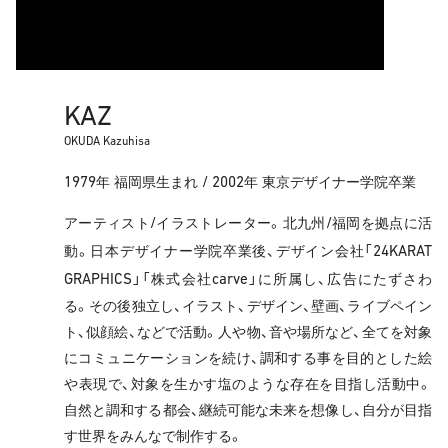
KAZ
OKUDA Kazuhisa
1979
/ 2002
年 福岡県生まれ
年 東京デザイナー学院卒業
/
/
アーティスト
イラストレーター。北九州
福岡を拠点に活
24KARAT
動。日本デザイナー学院卒業後、デザイン会社「
GRAPHICS
carve
」「株式会社
」に所属し、広告にたずさわ
る。その後独立し、イラスト、デザイン、壁画、ライブペイン
ト、似顔絵、などで活動。人や物、音や場所など、全てを対象
にコミュニケーションを続け、調和する事を目的とした絵
や表現で、対象を生かす塩のような存在を目指し活動中。
自然と調和する都会、継続可能な未来を想像し、自分が目指
す世界をみんなで制作する。