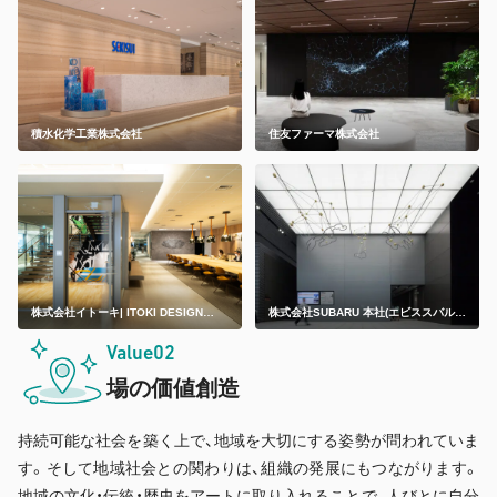
積水化学工業株式会社
住友ファーマ株式会社
株式会社イトーキ| ITOKI DESIGN
株式会社SUBARU 本社(エビススバルビ
HOUSE
ル)
Value02
場の価値創造
持続可能な社会を築く上で、地域を大切にする姿勢が問われていま
す。そして地域社会との関わりは、組織の発展にもつながります。
地域の文化・伝統・歴史をアートに取り入れることで、人びとに自分