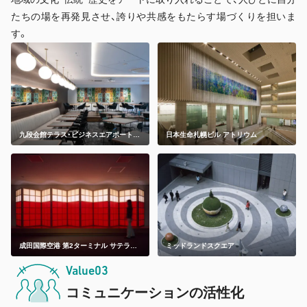
たちの場を再発見させ、誇りや共感をもたらす場づくりを担いま
す。
九段会館テラス・ビジネスエアポート九
日本生命札幌ビル アトリウム
段下
成田国際空港 第2ターミナル サテライ
ミッドランドスクエア
ト 到着コンコース
Value03
コミュニケーション
の活性化