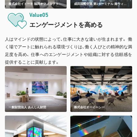
株式会社イトーキ 福岡オフィスプラザ
成田国際空港 第1ターミナル 南ウィン
| Light Brain展 Vol.1 in 福岡
グ
Value05
エンゲージメント
を高める
人はマインドの状態によって、仕事に大きな違いが生まれます。 働
く場でアートに触れられる環境づくりは、働く人びとの精神的な満
足度を高め、 仕事へのエンゲージメントや組織に対する信頼感を
提供することに貢献します。
一般財団法人 あんしん財団
株式会社オーイーシー