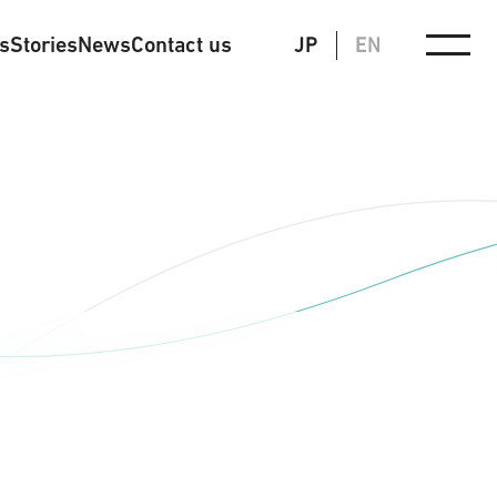
ts
Stories
News
Contact us
JP
EN