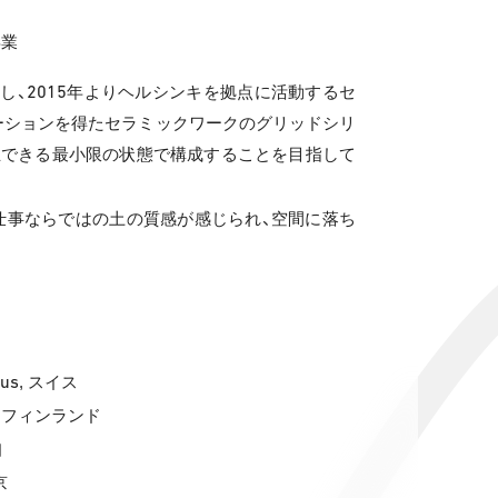
卒業
2015
し、
年よりヘルシンキを拠点に活動するセ
ーションを得たセラミックワークのグリッドシリ
立できる最小限の状態で構成することを目指して
仕事ならではの土の質感が感じられ、空間に落ち
aus
, スイス
, フィンランド
知
京