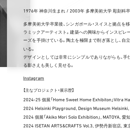
1976
/ 2003
年 神奈川生まれ
年 多摩美術大学 彫刻科
多摩美術大学卒業後、シンガポール・スイスと拠点を移
ラミックアーティスト。建築への興味からインスピレ
ーズを手掛けている。陶土を極限まで削ぎ落とし、自
いる。
デザインとしては非常にシンプルでありながらも、手
る影さえも美しく見せる。
Instagram
【主なプロジェクト・展示歴】
2024-25
Home Sweet Home Exhibiton
Vitra H
個展「
」
2024 Helsinki Playground
Design Museum Helsinki
,
2024
Akiko Mori Solo Exhibition
MATOYA
個展「
」,
, 愛
2024 ISETAN ARTS&CRAFTS Vol.3
, 伊勢丹新宿店, 東