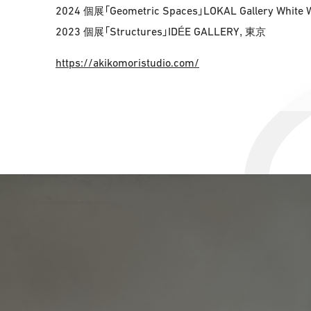
2024
Geometric Spaces
LOKAL Gallery White W
個展「
」
2023
Structures
ID
E GALLERY
個展「
」
É
, 東京
https://akikomoristudio.com/