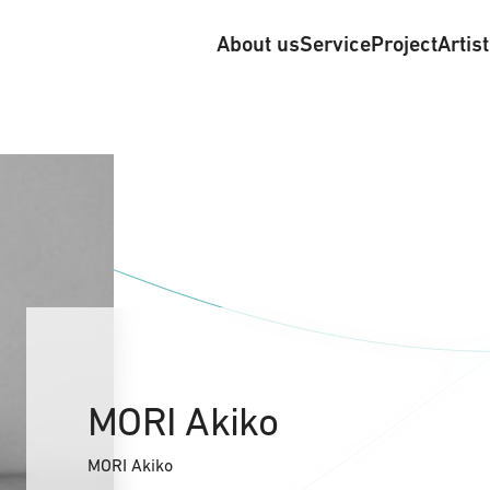
About us
Service
Project
Artis
MORI Akiko
MORI Akiko