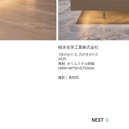
積水化学工業株式会社
《水のかたち 力のすがた》
2025
廃材, ポリエステル樹脂
H900×W750×D750mm
撮影｜表恒匡
NEXT