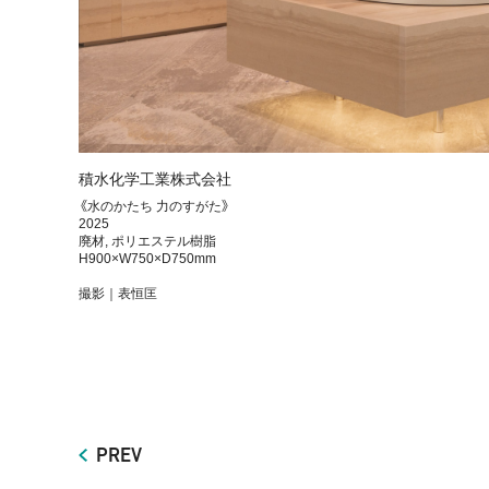
積水化学工業株式会社
《水のかたち 力のすがた》
2025
廃材, ポリエステル樹脂
H900×W750×D750mm
撮影｜表恒匡
PREV