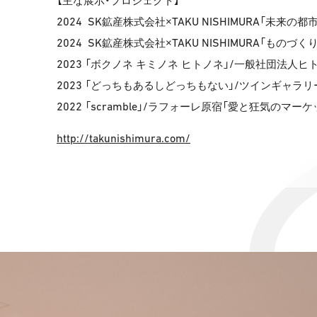
【主な展示・プロジェクト】
2024
SK
TAKU NISHIMURA
鉱産株式会社×
「未来の都
2024
SK
TAKU NISHIMURA
鉱産株式会社×
「ものづくり
2023
/
「ボクノネ キミノネ ヒトノネ」
一般社団法人ヒト
2023
/
「どっちもあるしどっちもない」
ツインギャラリー
2022
scramble
/
「
」
ラフォーレ原宿「愛と狂気のマーケッ
http://takunishimura.com/