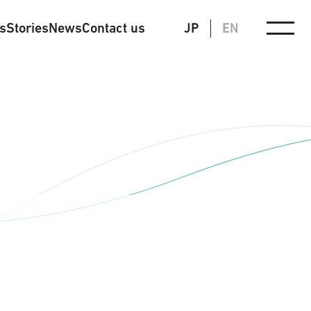
ts
Stories
News
Contact us
JP
EN