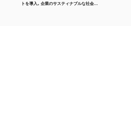
トを導入。企業のサスティナブルな社会の
実現に向けて貢献する姿勢をアートを通じ
て発信します