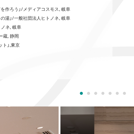
/
市を作ろう」
メディアコスモス, 岐阜
/
の湯」
一般社団法人ヒトノネ, 岐阜
ノネ, 岐阜
蔵, 静岡
ト」,東京