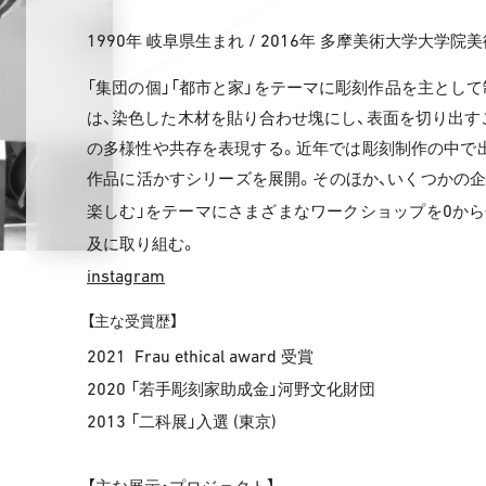
1990
/ 2016
年 岐阜県生まれ
年 多摩美術大学大学院美
「集団の個」「都市と家」をテーマに彫刻作品を主として
は、染色した木材を貼り合わせ塊にし、表面を切り出す
の多様性や共存を表現する。近年では彫刻制作の中で出
作品に活かすシリーズを展開。そのほか、いくつかの企
0
楽しむ」をテーマにさまざまなワークショップを
から
及に取り組む。
instagram
【主な受賞歴】
2021
Frau ethical award
受賞
2020
「若手彫刻家助成金」河野文化財団
2013
(
)
「二科展」入選
東京