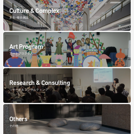
Culture & Complex
文化・複合施設
Art Program
アートプログラム
Research & Consulting
リサーチ＆コンサルティング
Others
その他