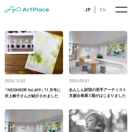
JP
EN
2024.12.02
2024.05.01
NEIGHBOR Vol.609
11
あんしん財団の若手アーティスト
『
』
月号に
3
支援企画展
期がはじまりました
井上絢子さんが紹介されました