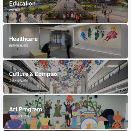
Education
教育施設
Healthcare
病院・医療施設
Culture & Complex
文化・複合施設
Art Program
アートプログラム