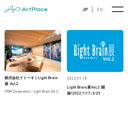
JP
EN
Light Brain
株式会社イトーキ |
2022.01.18
Vol.2
展
Light Brain
Vol.2
展
開
ITOKI Corporation｜Light Brain Vol.2
2022.1/17-3/25
催!