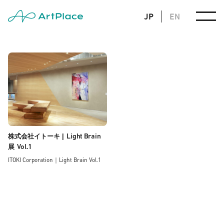
JP
EN
Light Brain
株式会社イトーキ |
Vol.1
展
ITOKI Corporation｜Light Brain Vol.1