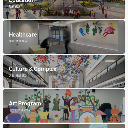
教育施設
Healthcare
病院・医療施設
Culture & Complex
文化・複合施設
Art Program
アートプログラム