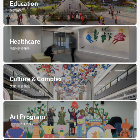
Education
教育施設
Healthcare
病院・医療施設
Culture & Complex
文化・複合施設
Art Program
アートプログラム