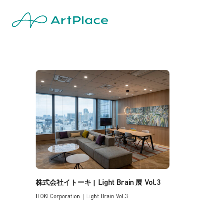
Light Brain
Vol.3
株式会社イトーキ |
展
ITOKI Corporation｜Light Brain Vol.3