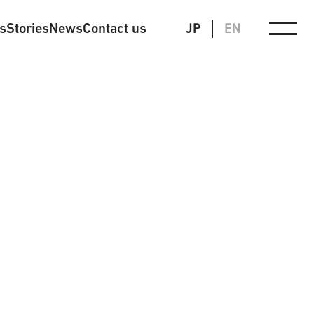
ts
Stories
News
Contact us
JP
EN