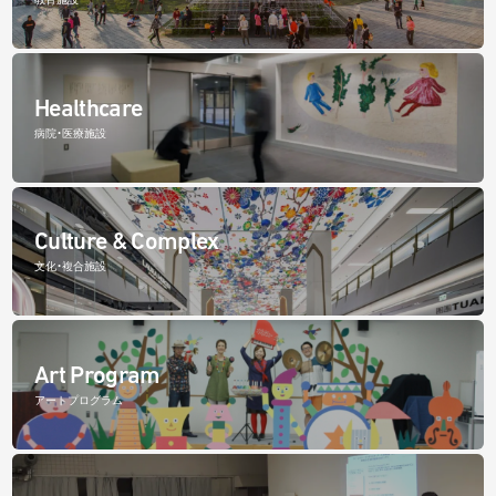
Healthcare
病院・医療施設
Culture & Complex
文化・複合施設
Art Program
アートプログラム