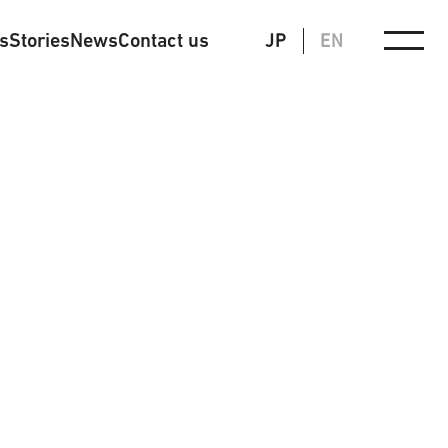
ts
Stories
News
Contact us
JP
EN