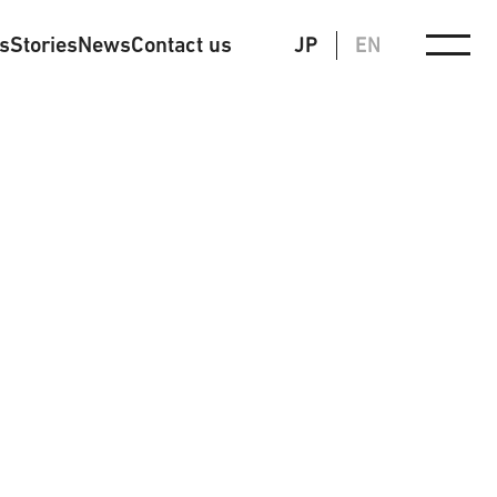
ts
Stories
News
Contact us
JP
EN