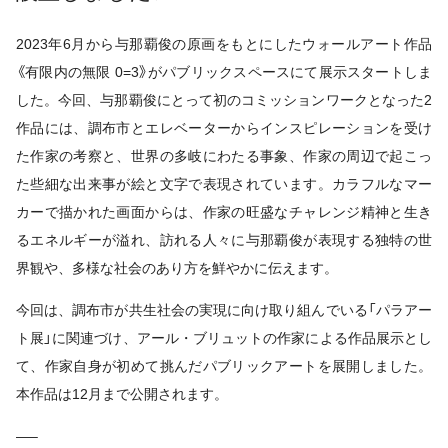
2023年6月から与那覇俊の原画をもとにしたウォールアート作品
《有限内の無限 0=3》がパブリックスペースにて展示スタートしま
した。今回、与那覇俊にとって初のコミッションワークとなった2
作品には、調布市とエレベーターからインスピレーションを受け
た作家の考察と、世界の多岐にわたる事象、作家の周辺で起こっ
た些細な出来事が絵と文字で表現されています。カラフルなマー
カーで描かれた画面からは、作家の旺盛なチャレンジ精神と生き
るエネルギーが溢れ、訪れる人々に与那覇俊が表現する独特の世
界観や、多様な社会のあり方を鮮やかに伝えます。
今回は、調布市が共生社会の実現に向け取り組んでいる「パラアー
ト展」に関連づけ、アール・ブリュットの作家による作品展示とし
て、作家自身が初めて挑んだパブリックアートを展開しました。
本作品は12月まで公開されます。
—–