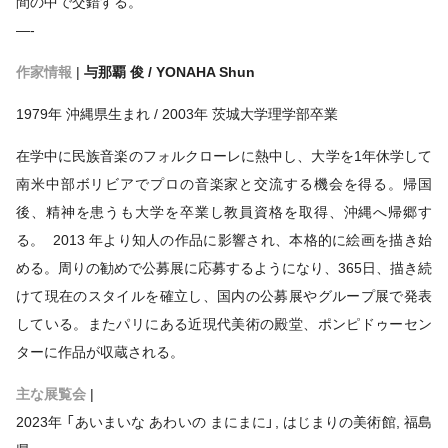
間の中で交錯する。
—-
作家情報
|
与那覇 俊 / YONAHA Shun
1979年 沖縄県生まれ / 2003年 茨城大学理学部卒業
在学中に民族音楽のフォルクローレに熱中し、大学を1年休学して
南米中部ボリビアでプロの音楽家と交流する機会を得る。帰国
後、精神を患うも大学を卒業し教員資格を取得、沖縄へ帰郷す
る。 2013 年より知人の作品に影響され、本格的に絵画を描き始
める。周りの勧めで公募展に応募するようになり、365日、描き続
けて現在のスタイルを確立し、国内の公募展やグループ展で発表
している。またパリにある近現代美術の殿堂、ポンピドゥーセン
ターに作品が収蔵される。
主な展覧会
|
2023年 「あいまいな あわいの まにまに」, はじまりの美術館, 福島