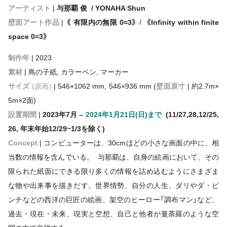
アーティスト
|
与那覇 俊 / YONAHA Shun
壁面アート作品
|
《 有限内の無限 0=3》
/
《Infinity within finite
space 0=3》
制作年
| 2023
素材
| 鳥の子紙, カラーペン, マーカー
サイズ
(原画)
| 546×1062 mm, 546×936 mm (
壁面原寸
| 約2.7m×
5m×2面)
設置期間
|
2023年7月 –
2024年1月21日(日)まで
(11/27,28,12/25,
26, 年末年始12/29~1/3を除く)
Concept
| コンピューターは、30cmほどの小さな画面の中に、相
当数の情報を含んでいる。 与那覇は、自身の絵画において、その
限られた紙面にできる限り多くの情報を詰め込むようにさまざま
な物や出来事を描きだす。世界情勢、自分の人生、ダリやダ・ビ
ンチなどの西洋の巨匠の絵画、架空のヒーロー「調布マン」など、
過去・現在・未来、現実と空想、自己と他者が曼荼羅のような空