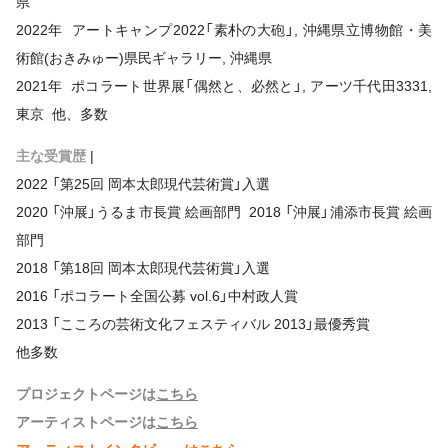
県
2022年 アートキャンプ2022「素朴の大砲」, 沖縄県立博物館・美
術館(おきみゅー)県民ギャラリー, 沖縄県
2021年 ポコラート世界展「偶然と、必然と」, アーツ千代田3331,
東京 他、多数
主な受賞歴
|
2022 「第25回 岡本太郎現代芸術賞」入選
2020 「沖展」うるま市長賞 絵画部門 2018 「沖展」浦添市長賞 絵画
部門
2018 「第18回 岡本太郎現代芸術賞」入選
2016 「ポコラート全国公募 vol.6」中村政人賞
2013 「こころの芸術文化フェスティバル 2013」最優秀賞
他多数
プロジェクトページは
こちら
アーティストページは
こちら