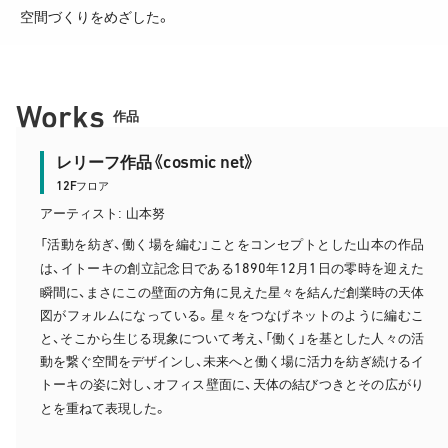
空間づくりをめざした。
Works
作品
cosmic net
レリーフ作品《
》
12F
フロア
アーティスト: 山本努
「活動を紡ぎ、働く場を編む」ことをコンセプトとした山本の作品
1890
12
1
は、イトーキの創立記念日である
年
月
日の零時を迎えた
瞬間に、まさにこの壁面の方角に見えた星々を結んだ創業時の天体
図がフォルムになっている。星々をつなげネットのように編むこ
と、そこから生じる現象について考え、「働く」を基とした人々の活
動を繋ぐ空間をデザインし、未来へと働く場に活力を紡ぎ続けるイ
トーキの姿に対し、オフィス壁面に、天体の結びつきとその広がり
とを重ねて表現した。