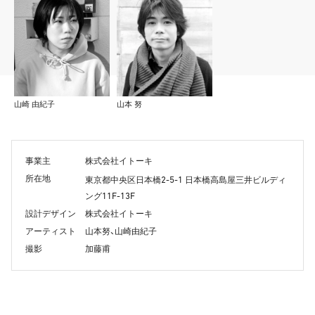
山崎 由紀子
山本 努
事業主
株式会社イトーキ
所在地
2-5-1
東京都中央区日本橋
日本橋高島屋三井ビルディ
11F-13F
ング
設計デザイン
株式会社イトーキ
アーティスト
山本努、山崎由紀子
撮影
加藤甫