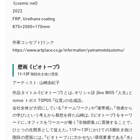
cosmic net
《
》
2022
FRP
Urethane coating
,
875
2000
170mm
×
×
作家コンセプト|リンク
https://www.artplace.co.jp/information/yamamototsutomu/
壁画 《ビオトープ》
11-13F
階段吹き抜け壁面
アーティスト: 山崎由紀子
i
s
BIOS
作品タイトル《ビオトープ》とは、ギリシャ語 β
ο
「人生」と
s
TOPOS
τοπο
トポス
「位置」の合成語。
会社全体が大切にしている「チームワーク」や「連帯感」、「他者から
の学び」という考えから着想を得た山崎は、《ビオトープ》をキーワ
ードに、オフィスをワーカーが働く「生物群集」に置換することで、
11F
13F
3
ひとつの生態系として捉えた。
〜
にかけての
層吹き抜け
階段の壁面には、「ビオトープ」に欠かせない環境要素である「水」