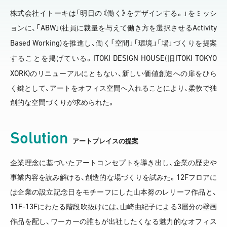
株式会社イトーキは「明日の《働く》をデザインする。」をミッシ
ABW
(
Activity
ョンに、「
」
社員に裁量を与えて働き方を選択させる
Based Working)
を推進し、働く「空間」「環境」「場」づくりを提案
ITOKI DESIGN HOUSE(
ITOKI TOKYO
することを掲げている。
旧
XORK)
のリニューアルにともない、新しい価値創造への扉をひら
く鍵として、アートをオフィス空間へ入れることにより、柔軟で独
創的な空間づくりが求められた。
Solution
アートプレイスの提案
企業理念に基づいたアートコンセプトを導き出し、企業の歴史や
12F
事業内容を読み解ける、創造的な場づくりを試みた。
フロアに
は企業の設立記念日をモチーフにした山本努のレリーフ作品と、
11F-13F
3
にわたる階段吹抜けには、山崎由紀子による
層分の壁画
作品を配し、ワーカーの誰もが出社したくなる魅力的なオフィス