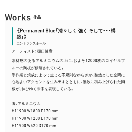
Works
作品
Permanent Blue
《
「清々しく 強く そして・・・構
築」》
エントランスホール
アーティスト: 樋口健彦
12000
素材感のあるアルミニウムの上に、およそ
枚のロイヤルブ
ルーの陶板が積層されている。
手作業と焼成によって生じる不規則なゆらぎが、整然とした空間に
心地よいアクセントを生み出すとともに、無数に積み上げられた陶
板が、伸びゆく未来を表現している。
陶、アルミニウム
H11900 W1800 D170 mm
H11900 W1200 D170 mm
H11900 W420 D170 mm