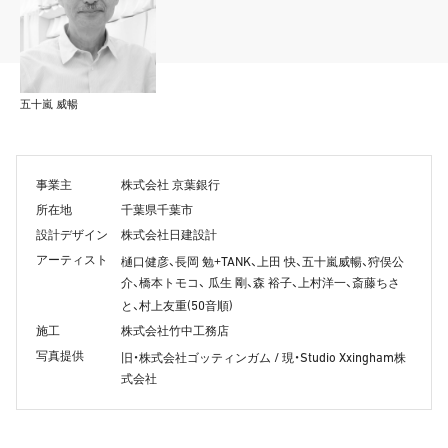
五十嵐 威暢
事業主
株式会社 京葉銀行
所在地
千葉県千葉市
設計デザイン
株式会社日建設計
アーティスト
TANK
樋口健彦、長岡 勉+
、上田 快、五十嵐威暢、狩俣公
介、橋本トモコ、 瓜生 剛、森 裕子、上村洋一、斎藤ちさ
(50
)
と、村上友重
音順
施工
株式会社竹中工務店
写真提供
/
Studio Xxingham
旧・株式会社ゴッティンガム
現・
株
式会社