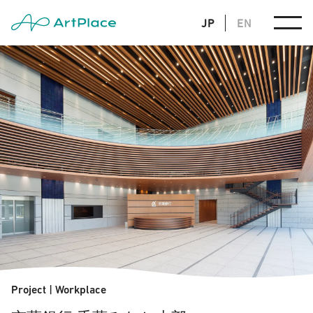
JP
EN
Project
|
Workplace