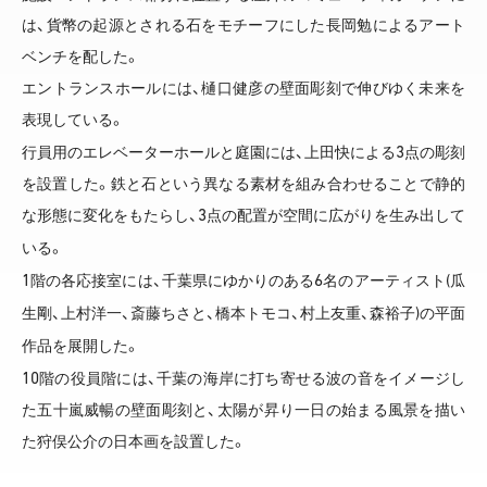
は、貨幣の起源とされる石をモチーフにした長岡勉によるアート
ベンチを配した。
エントランスホールには、樋口健彦の壁面彫刻で伸びゆく未来を
表現している。
3
行員用のエレベーターホールと庭園には、上田快による
点の彫刻
を設置した。鉄と石という異なる素材を組み合わせることで静的
3
な形態に変化をもたらし、
点の配置が空間に広がりを生み出して
いる。
1
6
(
階の各応接室には、千葉県にゆかりのある
名のアーティスト
瓜
)
生剛、上村洋一、斎藤ちさと、橋本トモコ、村上友重、森裕子
の平面
作品を展開した。
10
階の役員階には、千葉の海岸に打ち寄せる波の音をイメージし
た五十嵐威暢の壁面彫刻と、太陽が昇り一日の始まる風景を描い
た狩俣公介の日本画を設置した。