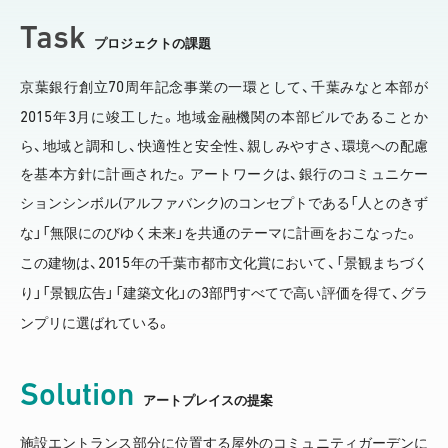
Task
プロジェクトの課題
70
京葉銀行創立
周年記念事業の一環として、千葉みなと本部が
2015
3
年
月に竣工した。地域金融機関の本部ビルであることか
ら、地域と調和し、快適性と安全性、親しみやすさ、環境への配慮
を基本方針に計画された。アートワークは、銀行のコミュニケー
(
)
ションシンボル
アルファバンク
のコンセプトである「人とのきず
な」「無限にのびゆく未来」を共通のテーマに計画をおこなった。
2015
この建物は、
年の千葉市都市文化賞において、「景観まちづく
3
り」「景観広告」「建築文化」の
部門すべてで高い評価を得て、グラ
ンプリに選ばれている。
Solution
アートプレイスの提案
施設エントランス部分に位置する屋外のコミュニティガーデンに