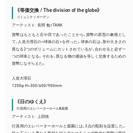
/ The division of the globe
《等価交換
》
コミュニティガーデン
TANK
アーティスト: 長岡 勉+
貨幣はもともと石や貝であったことから、貨幣の原型の象徴とし
<
>
て、人造大理石の
球体の石
を作った。球体の石は、形や大きさの
2
異なる
つのボリュームにカットされているが、合わせると必ず一
つの球体となる。それを、異なる物の価値を等しく交換するための
貨幣になぞらえた。
人造大理石
1200
H=300/600/900mm
φ
《日のゆくえ》
&
行員用のエレベーターホール
庭園
アーティスト: 上田快
3
行員用のエレベーターホールと庭園には、
点の彫刻を設置した。