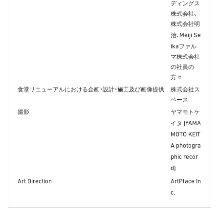
ディングス
株式会社、
株式会社明
Meiji Se
治、
ika
ファル
マ株式会社
の社員の
方々
食堂リニューアルにおける企画・設計・施工及び画像提供
株式会社ス
ペース
撮影
ヤマモトケ
YAMA
イタ [
MOTO KEIT
A photogra
phic
recor
d
]
Art Direction
ArtPlace In
c.