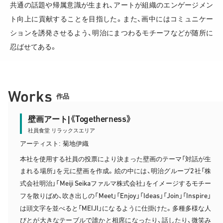
共通の話題や帰属意識が生まれ、アートが組織のエンゲージメン
ト向上に貢献することを目指した。また、画中にはコミュニケー
ションを誘発させるよう、明治にまつわるモチーフなどが随所に
忍ばせてある。
Works
作品
Togetherness
壁画アート|《
》
社員食堂 リラックスエリア
アーティスト: 菊地伊織
本社を使用する社員の投票により決まった壁画のテーマ「対話が生
2
まれる場所」を元に壁画を作成。絵の中には、明治グループ
社「株
Meiji Seika
式会社明治」「
ファルマ株式会社」をイメージするモチー
Meet
Enjoy
Ideas
Join
Inspire
フを散りばめ、吹き出しの「
」「
」「
」「
」「
」
MEIJI
は頭文字を並べると「
」になるように仕掛けた。多種多様な人
びとが大きなテーブルで誰かと相席になったり、話したり、微笑み