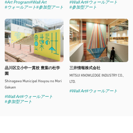
#Art Program
#Wall Art
#Wall Art
#ウォールアート
#ウォールアート
#参加型アート
#参加型アート
品川区立小中一貫校 豊葉の杜学
三井情報株式会社
園
MITSUI KNOWLEDGE INDUSTRY CO.,
Shinagawa Municipal Houyou no Mori
LTD.
Gakuen
#Wall Art
#ウォールアート
#Wall Art
#ウォールアート
#参加型アート