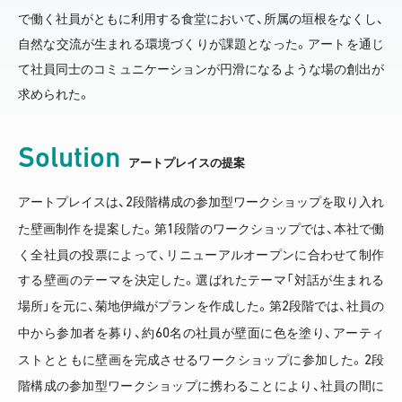
で働く社員がともに利用する食堂において、所属の垣根をなくし、
自然な交流が生まれる環境づくりが課題となった。アートを通じ
て社員同士のコミュニケーションが円滑になるような場の創出が
求められた。
Solution
アートプレイスの提案
2
アートプレイスは、
段階構成の参加型ワークショップを取り入れ
1
た壁画制作を提案した。第
段階のワークショップでは、本社で働
く全社員の投票によって、リニューアルオープンに合わせて制作
する壁画のテーマを決定した。選ばれたテーマ「対話が生まれる
2
場所」を元に、菊地伊織がプランを作成した。第
段階では、社員の
60
中から参加者を募り、約
名の社員が壁面に色を塗り、アーティ
2
ストとともに壁画を完成させるワークショップに参加した。
段
階構成の参加型ワークショップに携わることにより、社員の間に