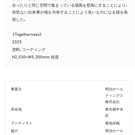
合ったりと同じ空間で集まっている場面を壁画にすることにより、
何気ない出来事が場を共有することにより良いものになる様を表
現した。
Togetherness
《
》
2025
塗料、コーティング
H2
030
W5
300mm
,
×
,
程度
事業主
明治ホール
ディングス
株式会社
所在地
東京都中央
区
アーティスト
菊地伊織
協力
明治ホール