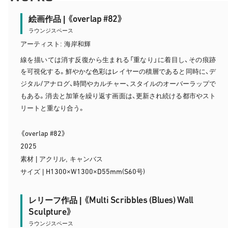
overlap #82
絵画作品 | 《
》
ラウンジスペース
アーティスト: 海岸和輝
線を描いては消す反復から生まれる「重なり」に着目し、その痕跡
を可視化する。鮮やかな色彩はレイヤーの積層であると同時に、デ
/
ジタル
アナログ、時間やカルチャー、スタイルのオーバーラップで
もある。消去と加筆を繰り返す画面は、更新され続ける都市やスト
リートと重なり合う。
overlap #82
《
》
2025
素材 | アクリル, キャンバス
H1300
W1300
D55mm(S60
)
サイズ |
×
×
号
Multi Scribbles (Blues) Wall
レリーフ作品 | 《
Sculpture
》
ラウンジスペース