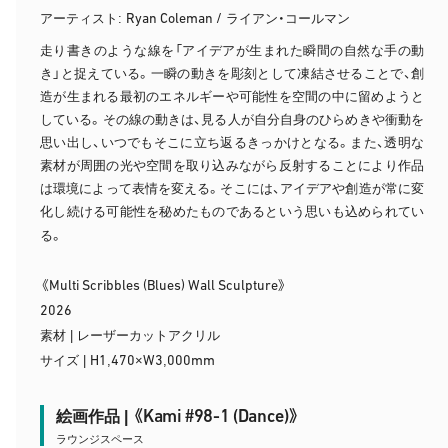
Ryan Coleman /
アーティスト:
ライアン・コールマン
走り書きのような線を「アイデアが生まれた瞬間の自然な手の動
き」と捉えている。一瞬の動きを彫刻として凍結させることで、創
造が生まれる最初のエネルギーや可能性を空間の中に留めようと
している。その線の動きは、見る人が自分自身のひらめきや衝動を
思い出し、いつでもそこに立ち返るきっかけとなる。また、透明な
素材が周囲の光や空間を取り込みながら反射することにより作品
は環境によって表情を変える。そこには、アイデアや創造が常に変
化し続ける可能性を秘めたものであるという思いも込められてい
る。
Multi Scribbles (Blues) Wall Sculpture
《
》
2026
素材 | レーザーカットアクリル
H1
470
W3
000mm
サイズ |
,
×
,
Kami #98-1 (Dance)
絵画作品 | 《
》
ラウンジスペース