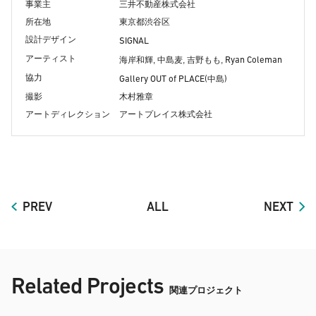
事業主
三井不動産株式会社
所在地
東京都渋谷区
設計デザイン
SIGNAL
アーティスト
Ryan Coleman
海岸和輝, 中島麦, 吉野もも,
協力
Gallery OUT of PLACE(
)
中島
撮影
木村雅章
アートディレクション
アートプレイス株式会社
PREV
ALL
NEXT
Related Projects
関連プロジェクト