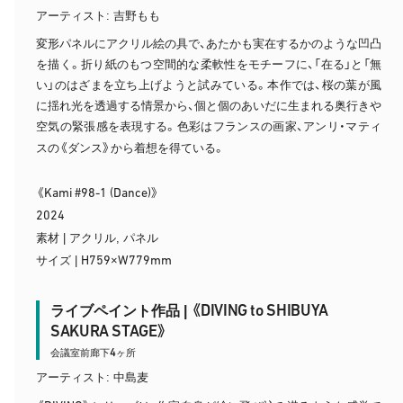
アーティスト: 吉野もも
変形パネルにアクリル絵の具で、あたかも実在するかのような凹凸
を描く。折り紙のもつ空間的な柔軟性をモチーフに、「在る」と「無
い」のはざまを立ち上げようと試みている。本作では、桜の葉が風
に揺れ光を透過する情景から、個と個のあいだに生まれる奥行きや
空気の緊張感を表現する。色彩はフランスの画家、アンリ・マティ
スの《ダンス》から着想を得ている。
Kami #98-1 (Dance)
《
》
2024
素材 | アクリル, パネル
H759
W779mm
サイズ |
×
DIVING to SHIBUYA
ライブペイント作品 | 《
SAKURA STAGE
》
4
会議室前廊下
ヶ所
アーティスト: 中島麦