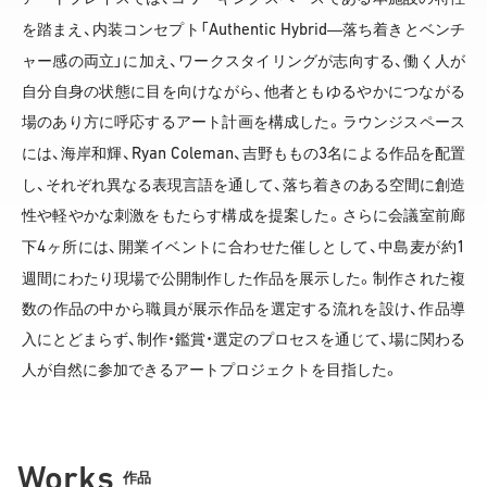
Authentic Hybrid
を踏まえ、内装コンセプト「
―落ち着きとベンチ
ャー感の両立」に加え、ワークスタイリングが志向する、働く人が
自分自身の状態に目を向けながら、他者ともゆるやかにつながる
場のあり方に呼応するアート計画を構成した。ラウンジスペース
Ryan Coleman
3
には、海岸和輝、
、吉野ももの
名による作品を配置
し、それぞれ異なる表現言語を通して、落ち着きのある空間に創造
性や軽やかな刺激をもたらす構成を提案した。さらに会議室前廊
4
1
下
ヶ所には、開業イベントに合わせた催しとして、中島麦が約
週間にわたり現場で公開制作した作品を展示した。制作された複
数の作品の中から職員が展示作品を選定する流れを設け、作品導
入にとどまらず、制作・鑑賞・選定のプロセスを通じて、場に関わる
人が自然に参加できるアートプロジェクトを目指した。
Works
作品