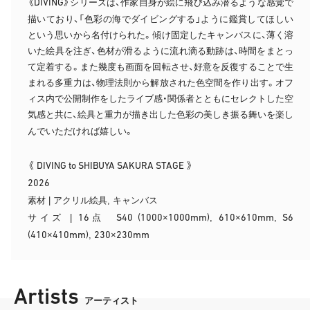
DIVING
《
》シリーズは、作家自身が絵に飛び込み潜るような感覚で
描いており、「色彩の海でダイビングする」ように鑑賞してほしい
という思いから名付けられた。傾け固定したキャンバスに、薄く溶
いた絵具を注ぎ、色材が滑るように流れ滴る動跡は、時間をまとっ
て定着する。また幾度も画面を回転させ、好意を反復することで生
まれる多重力は、物理法則から解放された色空間を作り出す。オフ
ィス内で公開制作をしたライブ感・関係者とともにセレクトした空
気感と共に、絵具と重力が描き出した色彩の美しき振る舞いを楽し
んでいただければ嬉しい。
DIVING to SHIBUYA SAKURA STAGE
《
》
2026
素材 | アクリル絵具, キャンバス
16
S40 (1000
1000mm)
610
610mm
S6
サイズ |
点
×
,
×
,
(410
410mm)
230
230mm
×
,
×
Artists
アーティスト