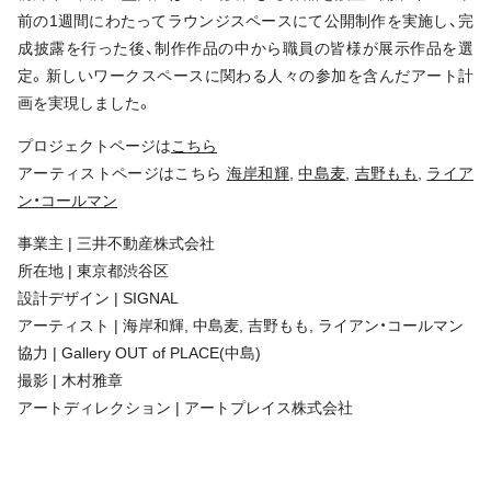
前の1週間にわたってラウンジスペースにて公開制作を実施し、完
成披露を行った後、制作作品の中から職員の皆様が展示作品を選
定。新しいワークスペースに関わる人々の参加を含んだアート計
画を実現しました。
プロジェクトページは
こちら
アーティストページはこちら
海岸和輝,
中島麦
,
吉野もも
,
ライア
ン・コールマン
事業主 | 三井不動産株式会社
所在地 | 東京都渋谷区
設計デザイン | SIGNAL
アーティスト | 海岸和輝, 中島麦, 吉野もも, ライアン・コールマン
協力 | Gallery OUT of PLACE(中島)
撮影 | 木村雅章
アートディレクション | アートプレイス株式会社