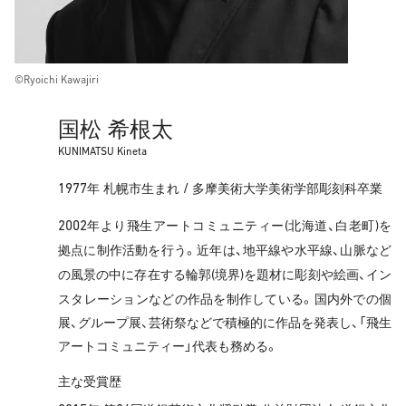
©️Ryoichi Kawajiri
国松 希根太
KUNIMATSU Kineta
1977
/
年 札幌市生まれ
多摩美術大学美術学部彫刻科卒業
2002
(
)
年より飛生アートコミュニティー
北海道、白老町
を
拠点に制作活動を行う。近年は、地平線や水平線、山脈など
(
)
の風景の中に存在する輪郭
境界
を題材に彫刻や絵画、イン
スタレーションなどの作品を制作している。国内外での個
展、グループ展、芸術祭などで積極的に作品を発表し、「飛生
アートコミュニティー」代表も務める。
主な受賞歴