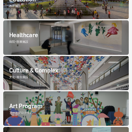
教育施設
Healthcare
病院・医療施設
Culture & Complex
文化・複合施設
Art Program
アートプログラム