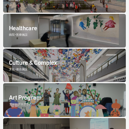
Healthcare
病院・医療施設
Culture & Complex
文化・複合施設
Art Program
アートプログラム