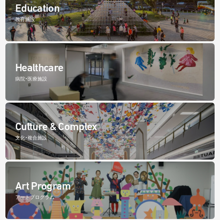
Education
教育施設
Healthcare
病院・医療施設
Culture & Complex
文化・複合施設
Art Program
アートプログラム