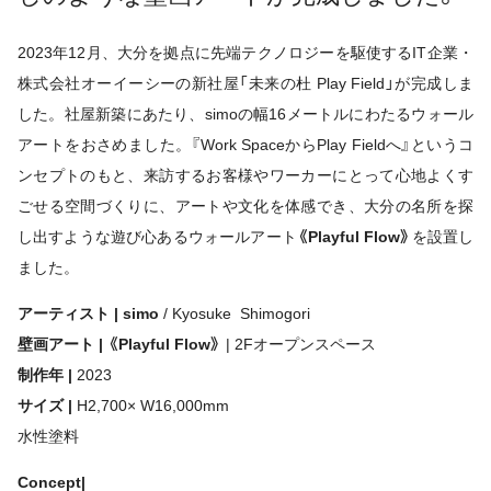
2023年12月、大分を拠点に先端テクノロジーを駆使するIT企業・
株式会社オーイーシーの新社屋「未来の杜 Play Field」が完成しま
した。社屋新築にあたり、simoの幅16メートルにわたるウォール
アートをおさめました。『Work SpaceからPlay Fieldへ』というコ
ンセプトのもと、来訪するお客様やワーカーにとって心地よくす
ごせる空間づくりに、アートや文化を体感でき、大分の名所を探
し出すような遊び心あるウォールアート
《Playful Flow》
を設置し
ました。
アーティスト |
simo
/ Kyosuke Shimogori
壁画アート | 《Playful Flow》
| 2Fオープンスペース
制作年 |
2023
サイズ |
H2,700× W16,000mm
水性塗料
Concept|