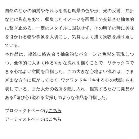
自然のなかの物質やそれらを含む風景の色や形、光の反射、屈折
などに焦点をあて、収集したイメージを画面上で交錯させ抽象的
に繋ぎ止める。一定のスタイルに固執せず、その時その時に興味
を引かれる物や事象を大切にし、気持ちよく描く実験を繰り返し
ている。
本作品は、複雑に絡み合う抽象的なパターンと色彩を表現しつ
つ、全体的に大きくゆるやかな流れを描くことで、リラックスで
きる心地よい空間を目指した。この大きな心地よい流れは、さま
ざまな方向に広がってゆく「ワクワクドキドキする心の状態」をも
表している。また大分の名所を隠し入れ、鑑賞するたびに発見が
ある「遊び心」溢れる宝探しのような作品を目指した。
プロジェクトページは
こちら
アーティストページは
こちら