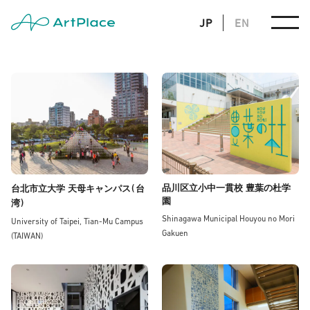
JP
EN
(
品川区立小中一貫校 豊葉の杜学
台北市立大学 天母キャンパス
台
園
)
湾
Shinagawa Municipal Houyou no Mori
University of Taipei, Tian-Mu Campus
Gakuen
(TAIWAN)