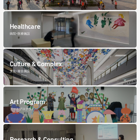
Healthcare
病院・医療施設
Culture & Complex
文化・複合施設
Art Program
アートプログラム
Research & Consulting