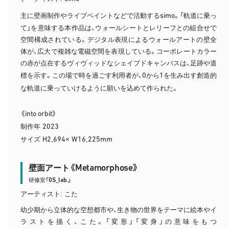
simo
主に壁画制作やライブペイントなどで活動する
。「軌道に乗っ
て」を意味する本作品は、ウォールシートとレリーフとの組合せで
空間構成されている。デジタル表現によるウォールアートの壁全
体が、広大で複雑な電磁空間を表現している。コーポレートカラー
の赤が点在するヴィヴィッドなシェイプドキャンバスは、足跡や道
0
1
標を示す。この場で時を過ごす利用者が、
から
を生み出す創造的
な軌道に乗っていけるように願いを込めて作られた。
into orbit
《
》
2023
制作年
H2
694
W16
225mm
サイズ
,
×
,
Metamorphose
壁面アート《
》
0S_lab.
研修室「
」
アーティスト: こた
幼少期から立体的な空想都市や、生き物の世界をテーマに絵本やイ
ラストを描く、こた。「変形」「変身」の意味をもつ