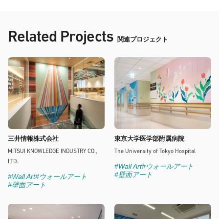
Related Projects
関連プロジェクト
三井情報株式会社
東京大学医学部附属病院
MITSUI KNOWLEDGE INDUSTRY CO.,
The University of Tokyo Hospital
LTD.
#Wall Art
#ウォールアート
#壁面アート
#Wall Art
#ウォールアート
#壁面アート