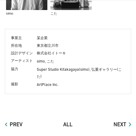
simo
こた
事業主
某企業
所在地
東京都立川市
設計デザイン
株式会社イトーキ
アーティスト
simo
, こた
協力
Super Studio Kitakagaya(simo)
(
, 弘重ギャラリー
こ
)
た
撮影
ArtPlace Inc.
PREV
ALL
NEXT