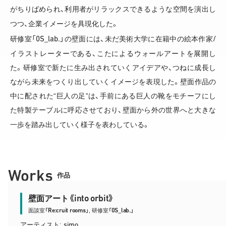
がちりばめられ、利用者がリラックスできるような空間を演出し
つつ、企業イメージを具現化した。
0S_lab.
/
研修室「
」の壁面には、未だ美術大学に在籍中の絵本作家
イラストレーターである、こたによるウォールアートを展開し
た。研修室で新たに生み出されていくアイデアや、つねに成長し
ながら未来をつくり出していくイメージを表現した。壁面作品の
中に配された“巨人の足”は、手前にある巨人の靴をモチーフにし
た特製テーブルに呼応させており、壁面から外の世界へと大きな
一歩を踏み出していく様子を表わしている。
Works
作品
into orbit
壁面アート《
》
Re:cruit rooms
0S_lab.
面談室「
」, 研修室「
」
simo
アーティスト: