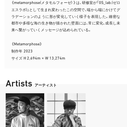
metamorphose(
)
0S_lab.(
《
メタモルフォーゼ
》は、研修室が「
ゼロ
)
エスラボ
」として生まれ変わったこの空間で、端から端にかけてグ
ラデーションのように形が変化していく様子を表現した。緻密な
都市や多様な海の生き物が描かれた壁面には、常に変化、成長し未
来へ繋がっていくメッセージが込められている。
Metamorphose
《
》
2023
制作年
H 2
694m
W 13
274m
サイズ
,
×
,
Artists
アーティスト