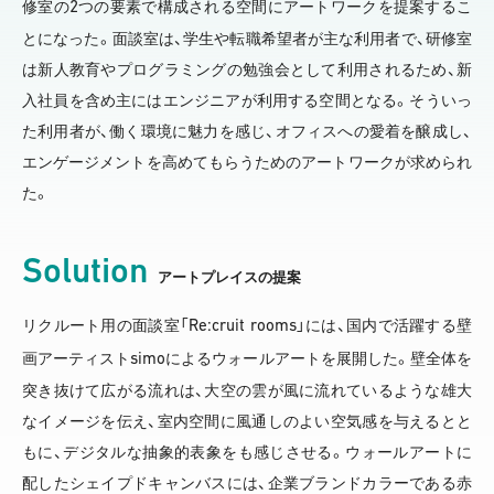
2
修室の
つの要素で構成される空間にアートワークを提案するこ
とになった。面談室は、学生や転職希望者が主な利用者で、研修室
は新人教育やプログラミングの勉強会として利用されるため、新
入社員を含め主にはエンジニアが利用する空間となる。そういっ
た利用者が、働く環境に魅力を感じ、オフィスへの愛着を醸成し、
エンゲージメントを高めてもらうためのアートワークが求められ
た。
Solution
アートプレイスの提案
Re:cruit rooms
リクルート用の面談室「
」には、国内で活躍する壁
simo
画アーティスト
によるウォールアートを展開した。壁全体を
突き抜けて広がる流れは、大空の雲が風に流れているような雄大
なイメージを伝え、室内空間に風通しのよい空気感を与えるとと
もに、デジタルな抽象的表象をも感じさせる。ウォールアートに
配したシェイプドキャンバスには、企業ブランドカラーである赤