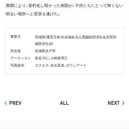
展開により、老朽化し暗かった病院が、子供たちにとって怖くない
明るい場所へと変容を遂げた。
事業主
(
:
茨城県
運営主体
社会福祉法人恩賜財団済生会支部茨
)
城県済生会
所在地
茨城県水戸市
アーティスト
長谷川仁、小林真理江
写真提供
エスエス、走出直道、タウンアート
PREV
ALL
NEXT