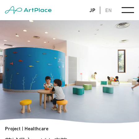
JP
EN
Project
|
Healthcare