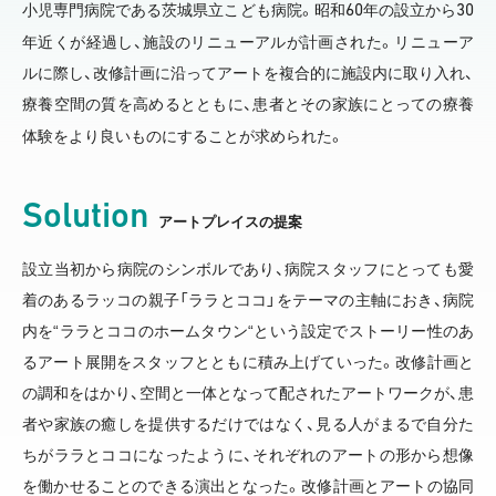
60
30
小児専門病院である茨城県立こども病院。昭和
年の設立から
年近くが経過し、施設のリニューアルが計画された。リニューア
ルに際し、改修計画に沿ってアートを複合的に施設内に取り入れ、
療養空間の質を高めるとともに、患者とその家族にとっての療養
体験をより良いものにすることが求められた。
Solution
アートプレイスの提案
設立当初から病院のシンボルであり、病院スタッフにとっても愛
着のあるラッコの親子「ララとココ」をテーマの主軸におき、病院
内を“ララとココのホームタウン“という設定でストーリー性のあ
るアート展開をスタッフとともに積み上げていった。改修計画と
の調和をはかり、空間と一体となって配されたアートワークが、患
者や家族の癒しを提供するだけではなく、見る人がまるで自分た
ちがララとココになったように、それぞれのアートの形から想像
を働かせることのできる演出となった。改修計画とアートの協同