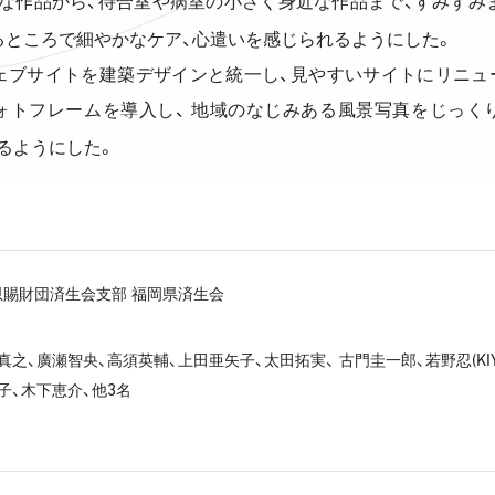
な作品から、待合室や病室の小さく身近な作品まで、すみずみ
るところで細やかなケア、心遣いを感じられるようにした。
ェブサイトを建築デザインと統一し、見やすいサイトにリニュ
ォトフレームを導入し、 地域のなじみある風景写真をじっく
るようにした。
賜財団済生会支部 福岡県済生会
(KI
真之、廣瀬智央、高須英輔、上田亜矢子、太田拓実、 古門圭一郎、若野忍
3
子、木下恵介、他
名