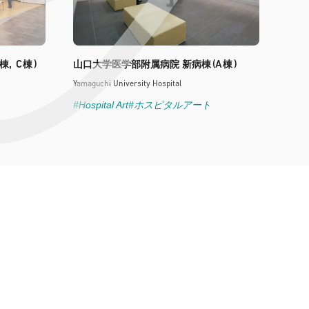
C
)
(A
)
棟,
棟
山口大学医学部附属病院 新病棟
棟
Yamaguchi University Hospital
#Hospital Art
#ホスピタルアート