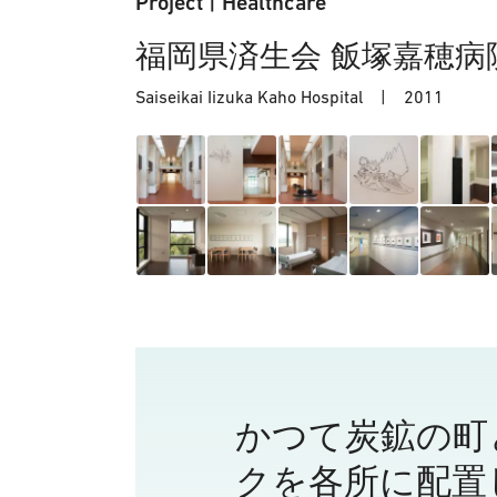
Project
|
Healthcare
福岡県済生会 飯塚嘉穂病
Saiseikai Iizuka Kaho Hospital |
2011
かつて炭鉱の町
クを各所に配置