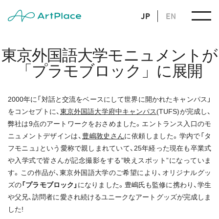
JP
EN
東京外国語大学モニュメントが
「プラモブロック」に展開
2000年に「対話と交流をベースにして世界に開かれたキャンパス」
をコンセプトに、
東京外国語大学府中キャンパス
(TUFS)が完成し、
弊社は9点のアートワークをおさめました。エントランス入口のモ
ニュメントデザインは、
豊嶋敦史さん
に依頼しました。学内で「タ
フモニュ」という愛称で親しまれていて、25年経った現在も卒業式
や入学式で皆さんが記念撮影をする”映えスポット”になっていま
す。この作品が、東京外国語大学のご希望により、オリジナルグッ
ズの
「プラモブロック」
になりました。豊嶋氏も監修に携わり、学生
や父兄、訪問者に愛され続けるユニークなアートグッズが完成しま
した!