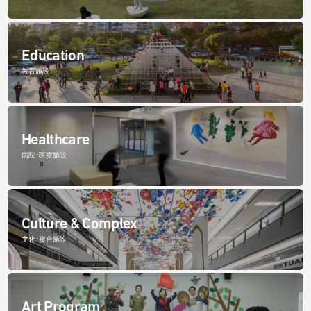
Education
教育施設
Healthcare
病院・医療施設
Culture & Complex
文化・複合施設
Art Program