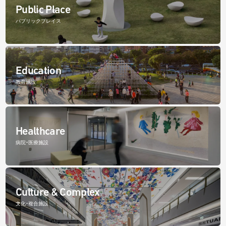
Public Place
パブリックプレイス
Education
教育施設
Healthcare
病院・医療施設
Culture & Complex
文化・複合施設