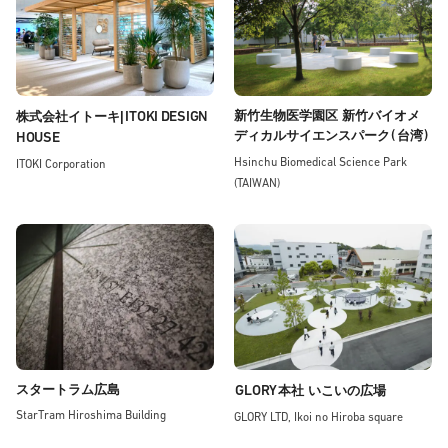
ITOKI DESIGN
新竹生物医学園区 新竹バイオメ
株式会社イトーキ|
(
)
ディカルサイエンスパーク
台湾
HOUSE
Hsinchu Biomedical Science Park
ITOKI Corporation
(TAIWAN)
スタートラム広島
GLORY
本社 いこいの広場
StarTram Hiroshima Building
GLORY LTD, Ikoi no Hiroba square