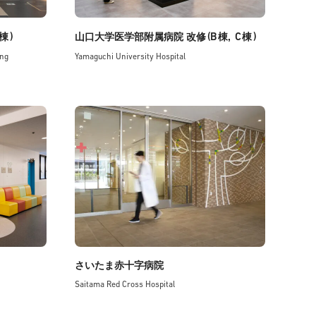
)
(B
C
)
棟
山口大学医学部附属病院 改修
棟,
棟
ing
Yamaguchi University Hospital
さいたま赤十字病院
Saitama Red Cross Hospital